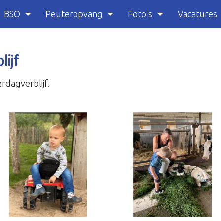
BSO
Peuteropvang
Foto's
Vacatures
ijf
rdagverblijf.