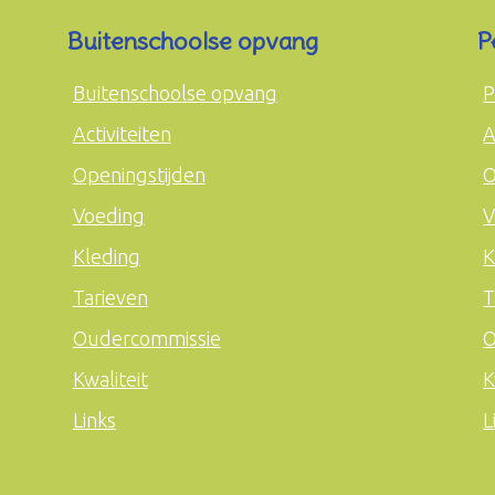
Buitenschoolse opvang
P
Buitenschoolse opvang
P
Activiteiten
A
Openingstijden
O
Voeding
V
Kleding
K
Tarieven
T
Oudercommissie
O
Kwaliteit
K
Links
L