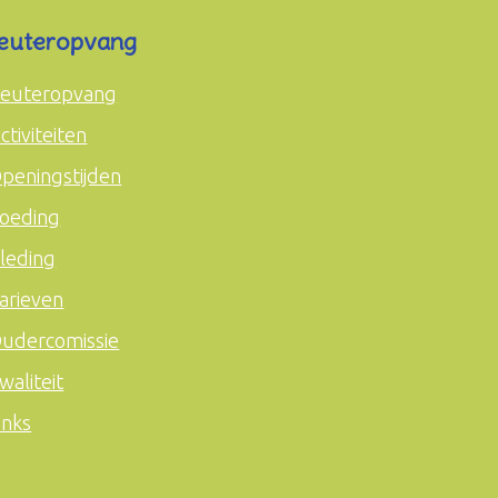
euteropvang
euteropvang
ctiviteiten
peningstijden
oeding
leding
arieven
udercomissie
waliteit
inks