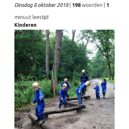
Dinsdag 8 oktober 2018
|
198
woorden
|
1
minuut leestijd
Kinderen
die
opgroeien
in
een
groene
omgeving,
presteren
beter
op
school.
Vooral
op
het