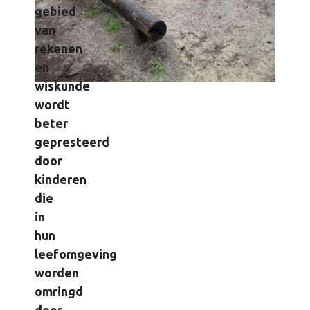
gebied
van
rekenen
en
wiskunde
wordt
beter
gepresteerd
door
kinderen
die
in
hun
leefomgeving
worden
omringd